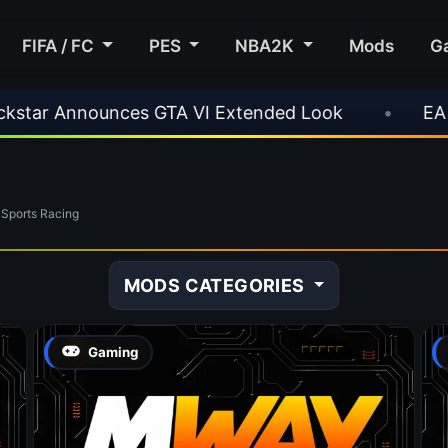
FIFA / FC
PES
NBA2K
Mods
G
nnounces GTA VI Extended Look
•
EA FC 26 Ti
Sports Racing
MODS CATEGORIES
Gaming