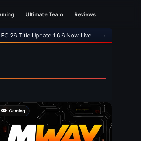
aming
Ultimate Team
Reviews
tle Update 1.6.6 Now Live
•
⚽ Arsenal 1-3 Real
Gaming