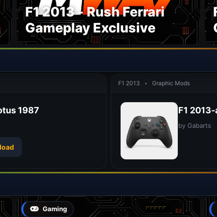
F1 2013 - Rush Ferrari
Gameplay Exclusive
F1 2013
•
Graphic Mods
otus 1987
F1 2013-
by Gabarts
load
Gaming