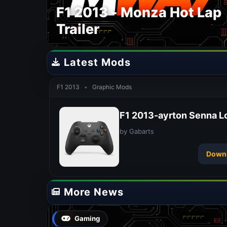
F1 2013 - Monza Hot Lap
Trailer
Latest Mods
F1 2013
•
Graphic Mods
F1 2013-ayrton Senna L
by Gabarts
Down
More News
Gaming