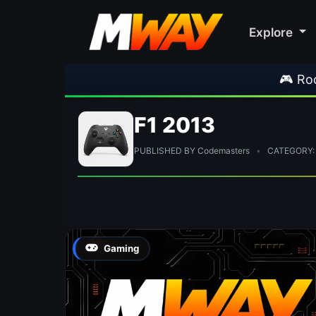
Explore
🎮 Rockstar A
F1 2013
PUBLISHED BY Codemasters
•
CATEGORY: 
Gaming